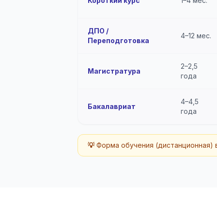
Короткий курс
1–4 мес.
ДПО /
4–12 мес.
Переподготовка
2–2,5
Магистратура
года
4–4,5
Бакалавриат
года
💡
Форма обучения (дистанционная) в