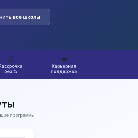
нить все школы
💰
💼
Рассрочка
Карьерная
без %
поддержка
уты
ящие программы