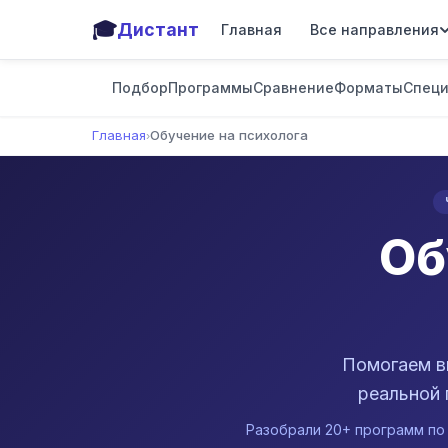
🎓
Дистант
Главная
Все направления
Подбор
Программы
Сравнение
Форматы
Специ
Главная
Обучение на психолога
›
Об
Помогаем в
реальной 
Разобрали 20+ программ по 7