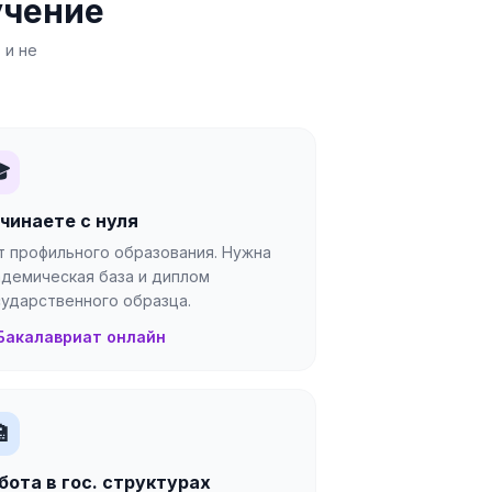
учение
 и не

чинаете с нуля
т профильного образования. Нужна
адемическая база и диплом
сударственного образца.
Бакалавриат онлайн

бота в гос. структурах