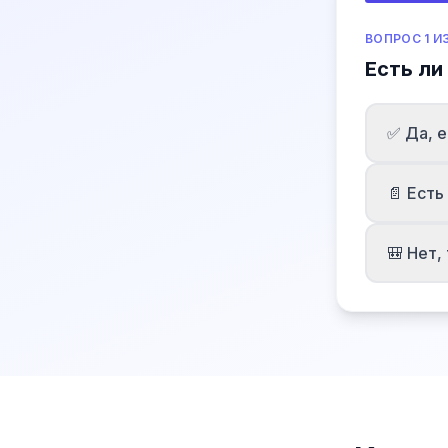
ВОПРОС 1 ИЗ
Есть ли
✅ Да, е
📄 Ест
🎒 Нет,