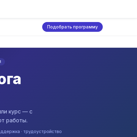
Подобрать программу
Я
ога
ли курс — с
от работы.
 поддержка · трудоустройство