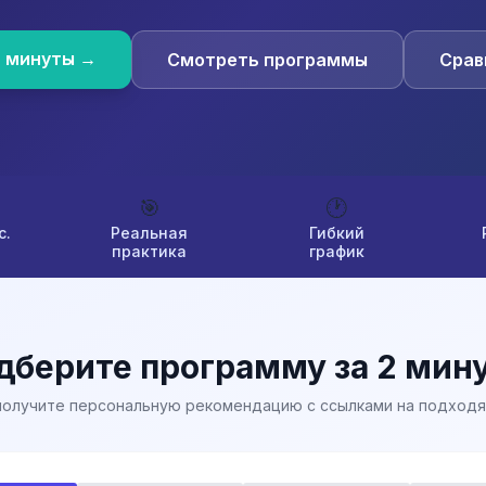
2 минуты →
Смотреть программы
Срав
🎯
🕐
с.
Реальная
Гибкий
практика
график
дберите программу за 2 мин
 получите персональную рекомендацию с ссылками на подход