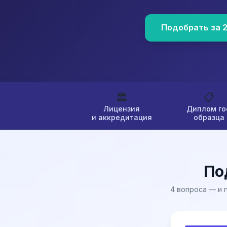
Подобрать за 
🏛️
📋
Лицензия
Диплом го
и аккредитация
образца
По
4 вопроса — и