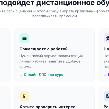
подойдёт дистанционное об
йте свой сценарий — чтобы сразу выбрать правильный формат
переплачивать временем
💼

Совмещаете с работой
На
Нужен гибкий формат: записи лекций,
Не
личный кабинет, занятия в удобное
ак
время.
го
→ Онлайн ДПО или курс
→ 
🧪

Хотите проверить интерес
Ра